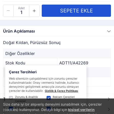
Adet
Ürün Açıklaması
Doğal Kıldan, Pürüzsüz Sonuç
Diğer Özellikler
Stok Kodu
ADT11/A42269
Marka
Çerez Tercihleri
STARGİL
Web sitemizin çalışabilmesi için zorunlu çerezler
Stok Durumu
Var
kullanılmaktadır. Onay vermeniz halinde, kullanıcı
deneyimini geliştirmek amacıyla zorunlu olmayan
çerezler de kullanılabilir.
Gizlilik & Çerez Politikası
Zorunlu & Analitik
Reklam Çerezleri
Taksit / Ödeme Seçenekleri
Çerezler
Size daha iyi bir alışveriş deneyimi sunabilmek için, çerezler
Kullanıcı Verisi (Ads)
Kişiselleştirme
Ürün Yorumları
(cookies) kullanıyoruz. Detaylı bilgi için
kişisel verilerin