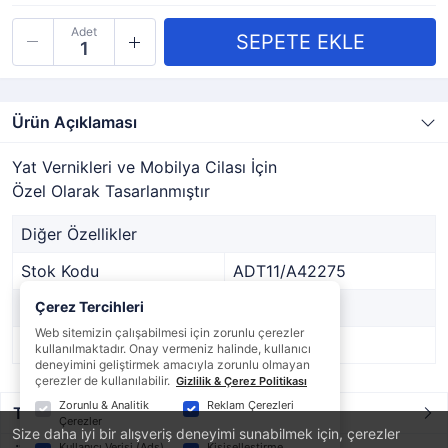
Adet
Ürün Açıklaması
Yat Vernikleri ve Mobilya Cilası İçin
Özel Olarak Tasarlanmıştır
Diğer Özellikler
Stok Kodu
ADT11/A42275
Marka
Çerez Tercihleri
STARGİL
Web sitemizin çalışabilmesi için zorunlu çerezler
Stok Durumu
Var
kullanılmaktadır. Onay vermeniz halinde, kullanıcı
deneyimini geliştirmek amacıyla zorunlu olmayan
çerezler de kullanılabilir.
Gizlilik & Çerez Politikası
Zorunlu & Analitik
Reklam Çerezleri
Taksit / Ödeme Seçenekleri
Çerezler
Size daha iyi bir alışveriş deneyimi sunabilmek için, çerezler
Kullanıcı Verisi (Ads)
Kişiselleştirme