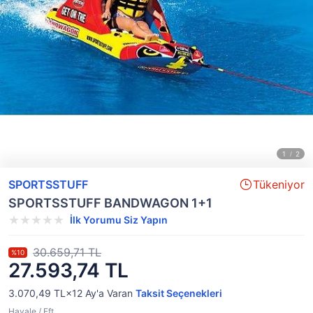
SPORTSSTUFF
Tükeniyor
SPORTSSTUFF BANDWAGON 1+1
İlk Yorumu Siz Yapın
30.659,71 TL
%10
27.593,74 TL
3.070,49 TL×12
Ay'a Varan
Taksit Seçenekleri
Havale / Eft