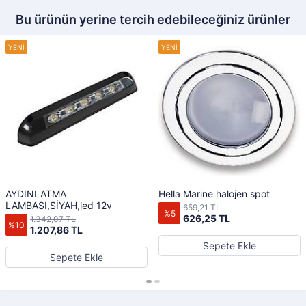
Bu ürünün yerine tercih edebileceğiniz ürünler
AYDINLATMA
Hella Marine halojen spot
LAMBASI,SİYAH,led 12v
659,21 TL
%5
626,25 TL
1.342,07 TL
%10
1.207,86 TL
Sepete Ekle
Sepete Ekle