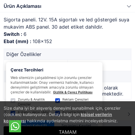
Ürün Açıklaması
Sigorta paneli. 12V. 15A sigortalı ve led göstergeli suya
mukavim ABS panel. 30 adet etiket dahildir.
Switch :
6
Ebat (mm) :
108x152
Diğer Özellikler
Stok Kodu
1410156
Çerez Tercihleri
Marka
-
Web sitemizin çalışabilmesi için zorunlu çerezler
kullanılmaktadır. Onay vermeniz halinde, kullanıcı
Stok Durumu
Bu ürün geçici olarak
deneyimini geliştirmek amacıyla zorunlu olmayan
çerezler de kullanılabilir.
Gizlilik & Çerez Politikası
temin edilememektedir.
Zorunlu & Analitik
Reklam Çerezleri
Çerezler
Size daha iyi bir alışveriş deneyimi sunabilmek için, çerezler
Kullanıcı Verisi (Ads)
Kişiselleştirme
Ürün Yorumları
(cookies) kullanıyoruz. Detaylı bilgi için
kişisel verilerin
korunması
hakkında aydınlatma metnini inceleyebilirsiniz.
Tümünü Kabul Et
Seçimleri Kaydet
TAMAM
®
PlatinMarket
E-Ticaret Sistemi
İle Hazırlanmıştır.