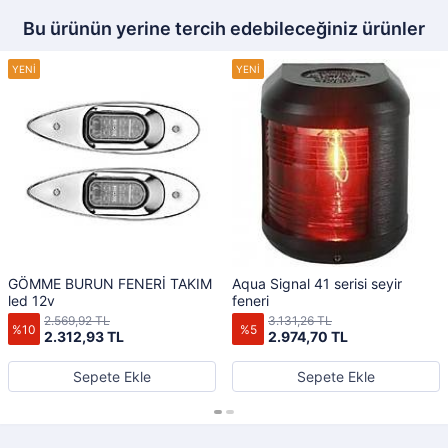
Bu ürünün yerine tercih edebileceğiniz ürünler
GÖMME BURUN FENERİ TAKIM
Aqua Signal 41 serisi seyir
led 12v
feneri
2.569,92 TL
3.131,26 TL
%10
%5
2.312,93 TL
2.974,70 TL
Sepete Ekle
Sepete Ekle