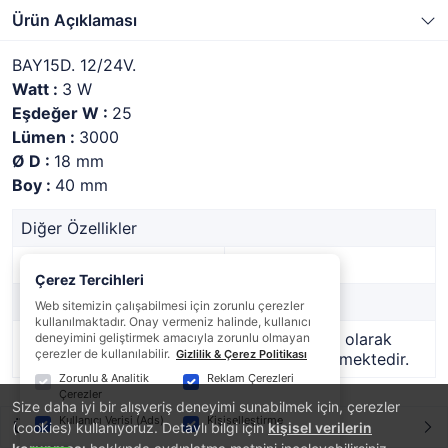
Ürün Açıklaması
BAY15D. 12/24V.
Watt :
3 W
Eşdeğer W :
25
Lümen :
3000
Ø D :
18 mm
Boy :
40 mm
Diğer Özellikler
Stok Kodu
1436424
Çerez Tercihleri
Marka
-
Web sitemizin çalışabilmesi için zorunlu çerezler
kullanılmaktadır. Onay vermeniz halinde, kullanıcı
Stok Durumu
Bu ürün geçici olarak
deneyimini geliştirmek amacıyla zorunlu olmayan
çerezler de kullanılabilir.
Gizlilik & Çerez Politikası
temin edilememektedir.
Zorunlu & Analitik
Reklam Çerezleri
Çerezler
Size daha iyi bir alışveriş deneyimi sunabilmek için, çerezler
Kullanıcı Verisi (Ads)
Kişiselleştirme
Ürün Yorumları
(cookies) kullanıyoruz. Detaylı bilgi için
kişisel verilerin