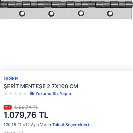
DİĞER
ŞERİT MENTEŞE 2.7X100 CM
İlk Yorumu Siz Yapın
1.199,74 TL
%10
1.079,76 TL
120,15 TL×12
Ay'a Varan
Taksit Seçenekleri
Havale / Eft