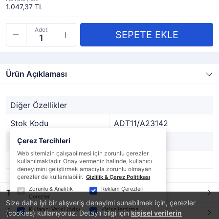
1.047,37 TL
Adet
Ürün Açıklaması
Diğer Özellikler
Stok Kodu
ADT11/A23142
Marka
Çerez Tercihleri
DİĞER
Web sitemizin çalışabilmesi için zorunlu çerezler
Stok Durumu
Var
kullanılmaktadır. Onay vermeniz halinde, kullanıcı
deneyimini geliştirmek amacıyla zorunlu olmayan
çerezler de kullanılabilir.
Gizlilik & Çerez Politikası
Zorunlu & Analitik
Reklam Çerezleri
Taksit / Ödeme Seçenekleri
Çerezler
Size daha iyi bir alışveriş deneyimi sunabilmek için, çerezler
Kullanıcı Verisi (Ads)
Kişiselleştirme
Ürün Yorumları
(cookies) kullanıyoruz. Detaylı bilgi için
kişisel verilerin