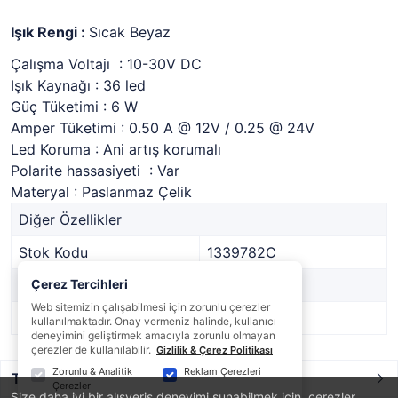
Işık Rengi :
Sıcak Beyaz
Çalışma Voltajı : 10-30V DC
Işık Kaynağı : 36 led
Güç Tüketimi : 6 W
Amper Tüketimi : 0.50 A @ 12V / 0.25 @ 24V
Led Koruma : Ani artış korumalı
Polarite hassasiyeti : Var
Materyal : Paslanmaz Çelik
Diğer Özellikler
Stok Kodu
1339782C
Marka
Çerez Tercihleri
-
Web sitemizin çalışabilmesi için zorunlu çerezler
Stok Durumu
Var
kullanılmaktadır. Onay vermeniz halinde, kullanıcı
deneyimini geliştirmek amacıyla zorunlu olmayan
çerezler de kullanılabilir.
Gizlilik & Çerez Politikası
Zorunlu & Analitik
Reklam Çerezleri
Taksit / Ödeme Seçenekleri
Çerezler
Size daha iyi bir alışveriş deneyimi sunabilmek için, çerezler