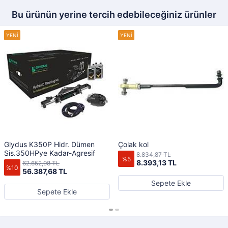
Bu ürünün yerine tercih edebileceğiniz ürünler
Glydus K350P Hidr. Dümen
Çolak kol
Sis.350HPye Kadar-Agresif
8.834,87 TL
%5
8.393,13 TL
62.652,98 TL
%10
56.387,68 TL
Sepete Ekle
Sepete Ekle