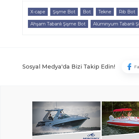
X-cape
Şişme Bot
Bot
Tekne
Rib Bot
Ahşam Tabanlı Şişme Bot
Alüminyum Tabanlı Ş
Sosyal Medya'da Bizi Takip Edin!
F