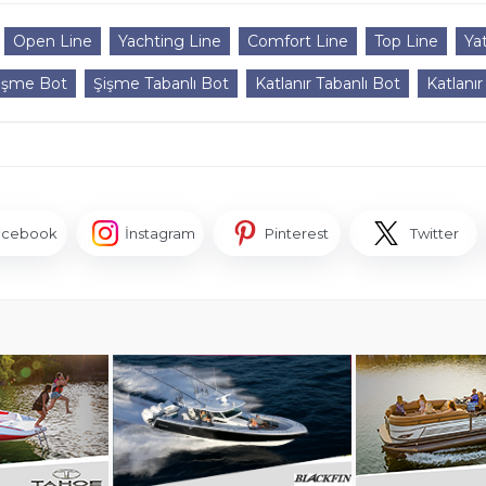
Open Line
Yachting Line
Comfort Line
Top Line
Ya
işme Bot
Şişme Tabanlı Bot
Katlanır Tabanlı Bot
Katlanır
acebook
İnstagram
Pinterest
Twitter