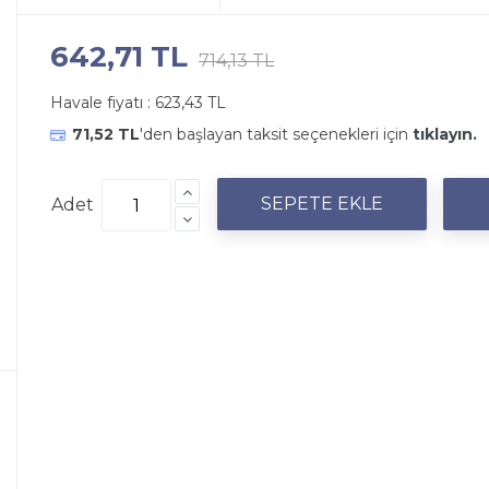
642,71 TL
714,13 TL
Havale fiyatı :
623,43 TL
71,52 TL
'den başlayan taksit seçenekleri için
tıklayın.
Adet