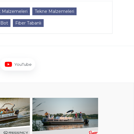
t Malzemeleri
Tekne Malzemeleri
 Bot
Fiber Tabanlı
YouTube