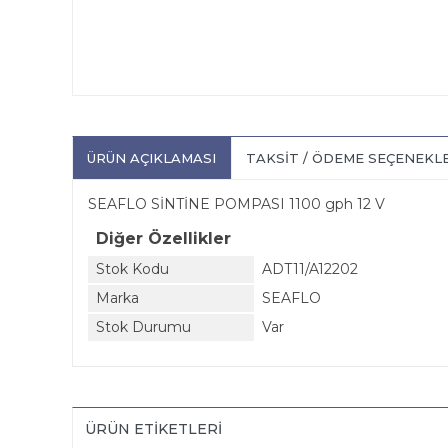
ÜRÜN AÇIKLAMASI
TAKSIT / ÖDEME SEÇENEKL
SEAFLO SİNTİNE POMPASI 1100 gph 12 V
Diğer Özellikler
Stok Kodu
ADT11/A12202
Marka
SEAFLO
Stok Durumu
Var
ÜRÜN ETIKETLERI