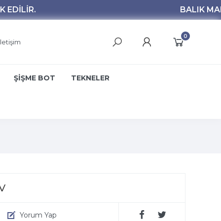
0
İletişim
ŞİŞME BOT
TEKNELER
V
Yorum Yap