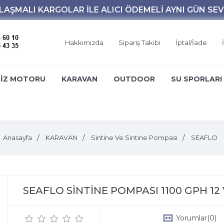
Hakkımızda
Sipariş Takibi
İptal/İade
İZ MOTORU
KARAVAN
OUTDOOR
SU SPORLARI
Anasayfa
KARAVAN
Sintine Ve Sintine Pompası
SEAFLO
SEAFLO SİNTİNE POMPASI 1100 GPH 12 
Yorumlar
(0)