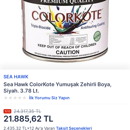
SEA HAWK
Sea Hawk ColorKote Yumuşak Zehirli Boya,
Siyah. 3.78 Lt.
İlk Yorumu Siz Yapın
24.317,35 TL
%10
21.885,62 TL
2.435,32 TL×12
Ay'a Varan
Taksit Seçenekleri