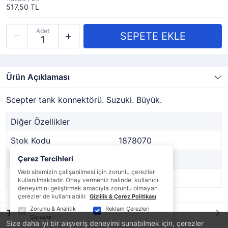
517,50 TL
Adet
Ürün Açıklaması
Scepter tank konnektörü. Suzuki. Büyük.
Diğer Özellikler
Stok Kodu
1878070
Marka
Çerez Tercihleri
-
Web sitemizin çalışabilmesi için zorunlu çerezler
Stok Durumu
Var
kullanılmaktadır. Onay vermeniz halinde, kullanıcı
deneyimini geliştirmek amacıyla zorunlu olmayan
çerezler de kullanılabilir.
Gizlilik & Çerez Politikası
Zorunlu & Analitik
Reklam Çerezleri
Taksit / Ödeme Seçenekleri
Çerezler
Size daha iyi bir alışveriş deneyimi sunabilmek için, çerezler