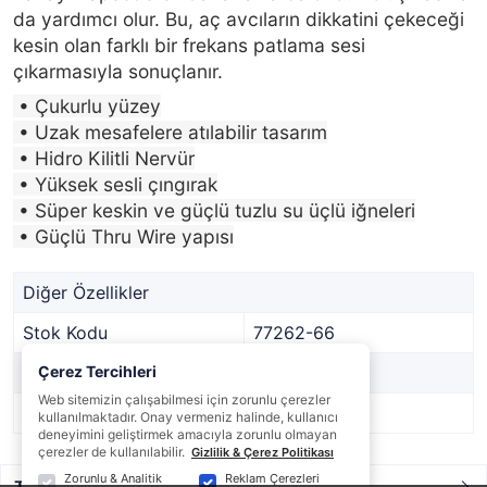
da yardımcı olur. Bu, aç avcıların dikkatini çekeceği
kesin olan farklı bir frekans patlama sesi
çıkarmasıyla sonuçlanır.
• Çukurlu yüzey
• Uzak mesafelere atılabilir tasarım
• Hidro Kilitli Nervür
• Yüksek sesli çıngırak
• Süper keskin ve güçlü tuzlu su üçlü iğneleri
• Güçlü Thru Wire yapısı
Diğer Özellikler
Stok Kodu
77262-66
Marka
Çerez Tercihleri
Savage gear
Web sitemizin çalışabilmesi için zorunlu çerezler
Stok Durumu
Var
kullanılmaktadır. Onay vermeniz halinde, kullanıcı
deneyimini geliştirmek amacıyla zorunlu olmayan
çerezler de kullanılabilir.
Gizlilik & Çerez Politikası
Zorunlu & Analitik
Reklam Çerezleri