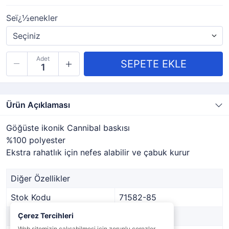
Seï¿½enekler
Adet
Ürün Açıklaması
Göğüste ikonik Cannibal baskısı
%100 polyester
Ekstra rahatlık için nefes alabilir ve çabuk kurur
Diğer Özellikler
Stok Kodu
71582-85
Marka
Çerez Tercihleri
Savage gear
Web sitemizin çalışabilmesi için zorunlu çerezler