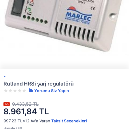
-
Rutland HRSi şarj regülatörü
İlk Yorumu Siz Yapın
9.433,52 TL
%5
8.961,84 TL
997,23 TL×12
Ay'a Varan
Taksit Seçenekleri
Havale / Eft