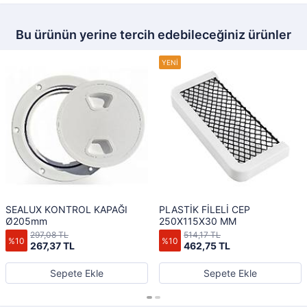
Bu ürünün yerine tercih edebileceğiniz ürünler
SEALUX KONTROL KAPAĞI
PLASTİK FİLELİ CEP
Ø205mm
250X115X30 MM
297,08 TL
514,17 TL
%10
%10
267,37 TL
462,75 TL
Sepete Ekle
Sepete Ekle