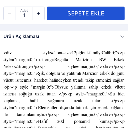
Adet
Ürün Açıklaması
<div style="font-size:12pt;font-family:Calibri;"><p
style="margin:0;"><strong>Regatta Marizion BW Erkek
Yelek</strong></p><p style="margin:0;"><br></p><p
style="margin:0;">Şık, dolgulu ve yalıtımlı Marizion erkek dolgulu
vücut ısıtıcımız, hareket halindeyken trendi takip etmenizi sağlar.
</p><p style="margin:0;">Tüysüz yalıtıma sahip erkek vücut
ısıtıcısı soğuğu uzak tutar. </p><p style="margin:0;">Su itici
kaplama, hafif yağmuru uzak tutar. </p><p
style="margin:0;">Elementleri dışarıda tutmak için esnek bağlama
ile tamamlanmıştır.</p><p style="margin:0;"><br></p><p
style="margin:0;">Hafif 20d poliamid kumaş</p><p
style="margin:0;">Dayanıklı su itici kaplama</p><p