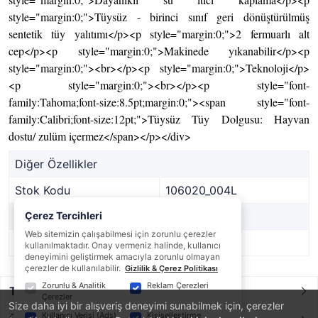
style="margin:0;">Tüysüz - birinci sınıf geri dönüştürülmüş
sentetik tüy yalıtımı</p><p style="margin:0;">2 fermuarlı alt
cep</p><p style="margin:0;">Makinede yıkanabilir</p><p
style="margin:0;"><br></p><p style="margin:0;">Teknoloji</p>
<p style="margin:0;"><br></p><p style="font-
family:Tahoma;font-size:8.5pt;margin:0;"><span style="font-
family:Calibri;font-size:12pt;">Tüysüz Tüy Dolgusu: Hayvan
dostu/ zulüm içermez</span></p></div>
Diğer Özellikler
Stok Kodu
106020_004L
Marka
Çerez Tercihleri
Regatta
Web sitemizin çalışabilmesi için zorunlu çerezler
Stok Durumu
Var
kullanılmaktadır. Onay vermeniz halinde, kullanıcı
deneyimini geliştirmek amacıyla zorunlu olmayan
çerezler de kullanılabilir.
Gizlilik & Çerez Politikası
Zorunlu & Analitik
Reklam Çerezleri
Taksit / Ödeme Seçenekleri
Çerezler
Size daha iyi bir alışveriş deneyimi sunabilmek için, çerezler
Kullanıcı Verisi (Ads)
Kişiselleştirme