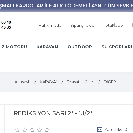
Hakkımızda
Sipariş Takibi
İptal/İade
İZ MOTORU
KARAVAN
OUTDOOR
SU SPORLARI
Anasayfa
KARAVAN
Tesisat Ürünleri
DİĞER
REDİKSİYON SARI 2" - 1.1/2"
Yorumlar
(0)