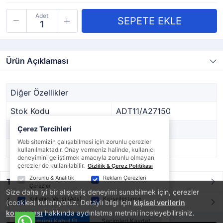
Adet
Ürün Açıklaması
Diğer Özellikler
Stok Kodu
ADT11/A27150
Marka
Çerez Tercihleri
DİĞER
Web sitemizin çalışabilmesi için zorunlu çerezler
Stok Durumu
Var
kullanılmaktadır. Onay vermeniz halinde, kullanıcı
deneyimini geliştirmek amacıyla zorunlu olmayan
çerezler de kullanılabilir.
Gizlilik & Çerez Politikası
Zorunlu & Analitik
Reklam Çerezleri
Taksit / Ödeme Seçenekleri
Çerezler
Size daha iyi bir alışveriş deneyimi sunabilmek için, çerezler
Kullanıcı Verisi (Ads)
Kişiselleştirme
Ürün Yorumları
(cookies) kullanıyoruz. Detaylı bilgi için
kişisel verilerin
korunması
hakkında aydınlatma metnini inceleyebilirsiniz.
Tümünü Kabul Et
Seçimleri Kaydet