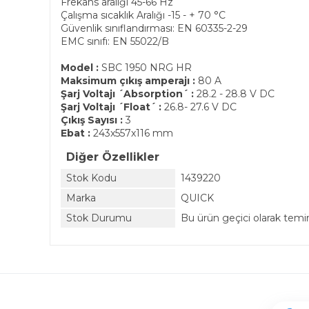
Frekans aralığı 45-66 Hz
Çalışma sıcaklık Aralığı -15 - + 70 °C
Güvenlik sınıflandırması: EN 60335-2-29
EMC sınıfı: EN 55022/B
Model :
SBC 1950 NRG HR
Maksimum çıkış amperajı :
80 A
Şarj Voltajı ´Absorption´ :
28.2 - 28.8 V DC
Şarj Voltajı ´Float´ :
26.8- 27.6 V DC
Çıkış Sayısı :
3
Ebat :
243x557x116 mm
Diğer Özellikler
Stok Kodu
1439220
Marka
QUICK
Stok Durumu
Bu ürün geçici olarak tem