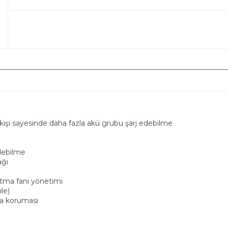
çıkışı sayesinde daha fazla akü grubu şarj edebilme
debilme
ağı
utma fanı yönetimi
le)
nma koruması