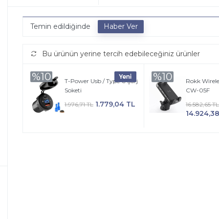
Temin edildiğinde
Bu ürünün yerine tercih edebileceğiniz ürünler
%10
%10
T-Power Usb / Type C Şarj
Rokk Wirele
Soketi
CW-05F
1.779,04 TL
1.976,71 TL
16.582,65 TL
14.924,3