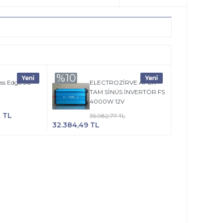
%10
ss Edge SC-
ELECTROZİRVE APEX
TAM SİNÜS İNVERTÖR FS
4000W 12V
8 TL
35.982,77 TL
32.384,49 TL