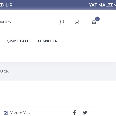
0
İletişim
ŞİŞME BOT
TEKNELER
UICK
Yorum Yap