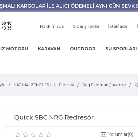
Hakkımızda
Sipariş Takibi
İptal/İade
İZ MOTORU
KARAVAN
OUTDOOR
SU SPORLARI
yfa
YAT MALZEMELERİ
Elektrik
Şarj Ekipmanı/Invertor
Q
Quick SBC NRG Redresör
Yorumlar
(0)