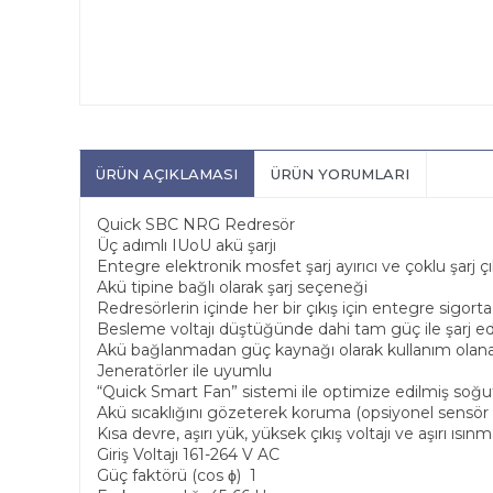
ÜRÜN AÇIKLAMASI
ÜRÜN YORUMLARI
Quick SBC NRG Redresör
Üç adımlı IUoU akü şarjı
Entegre elektronik mosfet şarj ayırıcı ve çoklu şarj 
Akü tipine bağlı olarak şarj seçeneği
Redresörlerin içinde her bir çıkış için entegre sigorta
Besleme voltajı düştüğünde dahi tam güç ile şarj e
Akü bağlanmadan güç kaynağı olarak kullanım olan
Jeneratörler ile uyumlu
“Quick Smart Fan” sistemi ile optimize edilmiş soğ
Akü sıcaklığını gözeterek koruma (opsiyonel sensör i
Kısa devre, aşırı yük, yüksek çıkış voltajı ve aşırı ısı
Giriş Voltajı 161-264 V AC
Güç faktörü (cos ϕ) 1