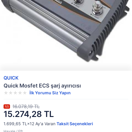
QUICK
Quick Mosfet ECS şarj ayırıcısı
İlk Yorumu Siz Yapın
16.078,19 TL
%5
15.274,28 TL
1.699,65 TL×12
Ay'a Varan
Taksit Seçenekleri
Havale / Eft