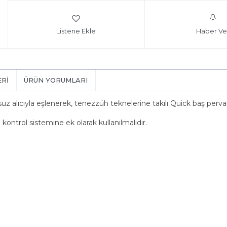
Listene Ekle
Haber Ve
ERI
ÜRÜN YORUMLARI
ıcıyla eşlenerek, tenezzüh teknelerine takılı Quick baş pervanele
ontrol sistemine ek olarak kullanılmalıdır.