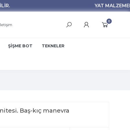
0
İletişim
ŞİŞME BOT
TEKNELER
itesi. Baş-kıç manevra