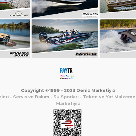
Copyright ©1999 - 2023 Deniz Marketiyiz
leri
-
Servis ve Bakım
-
Su Sporları
-
Tekne ve Yat Malzemel
Marketiyiz