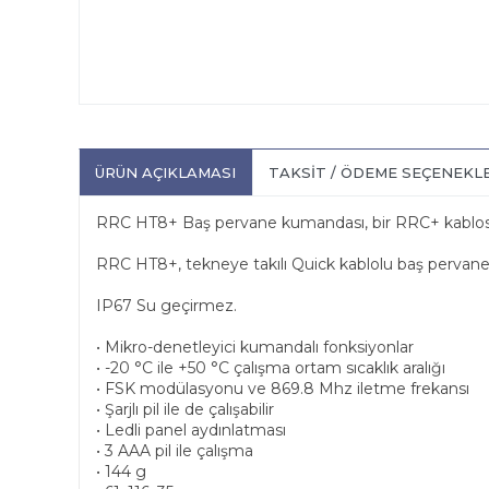
ÜRÜN AÇIKLAMASI
TAKSIT / ÖDEME SEÇENEKL
RRC HT8+ Baş pervane kumandası, bir RRC+ kablosuz al
RRC HT8+, tekneye takılı Quick kablolu baş pervane k
IP67 Su geçirmez.
• Mikro-denetleyici kumandalı fonksiyonlar
• -20 °C ile +50 °C çalışma ortam sıcaklık aralığı
• FSK modülasyonu ve 869.8 Mhz iletme frekansı
• Şarjlı pil ile de çalışabilir
• Ledli panel aydınlatması
• 3 AAA pil ile çalışma
• 144 g