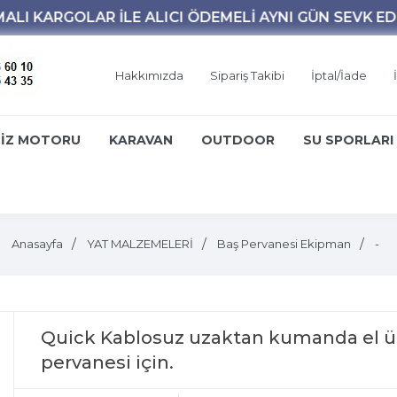
Hakkımızda
Sipariş Takibi
İptal/İade
İZ MOTORU
KARAVAN
OUTDOOR
SU SPORLARI
Anasayfa
YAT MALZEMELERİ
Baş Pervanesi Ekipman
-
Quick Kablosuz uzaktan kumanda el ün
pervanesi için.