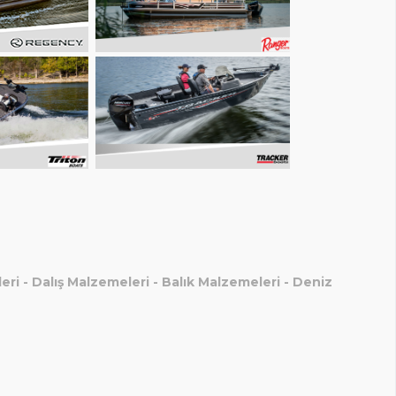
eri
-
Dalış Malzemeleri
-
Balık Malzemeleri
-
Deniz