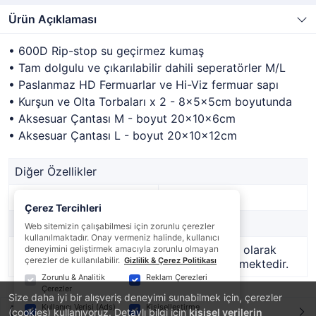
Ürün Açıklaması
• 600D Rip-stop su geçirmez kumaş
• Tam dolgulu ve çıkarılabilir dahili seperatörler M/L
• Paslanmaz HD Fermuarlar ve Hi-Viz fermuar sapı
• Kurşun ve Olta Torbaları x 2 - 8x5x5cm boyutunda
• Aksesuar Çantası M - boyut 20x10x6cm
• Aksesuar Çantası L - boyut 20x10x12cm
Diğer Özellikler
Stok Kodu
65069
Çerez Tercihleri
Marka
Prologic
Web sitemizin çalışabilmesi için zorunlu çerezler
kullanılmaktadır. Onay vermeniz halinde, kullanıcı
Stok Durumu
Bu ürün geçici olarak
deneyimini geliştirmek amacıyla zorunlu olmayan
çerezler de kullanılabilir.
Gizlilik & Çerez Politikası
temin edilememektedir.
Zorunlu & Analitik
Reklam Çerezleri
Çerezler
Size daha iyi bir alışveriş deneyimi sunabilmek için, çerezler
Kullanıcı Verisi (Ads)
Kişiselleştirme
Ürün Yorumları
(cookies) kullanıyoruz. Detaylı bilgi için
kişisel verilerin