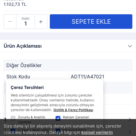
1.102,73 TL
Adet
Ürün Açıklaması
Diğer Özellikler
Stok Kodu
ADT11/A47021
Marka
Çerez Tercihleri
DİĞER
Web sitemizin çalışabilmesi için zorunlu çerezler
Stok Durumu
Var
kullanılmaktadır. Onay vermeniz halinde, kullanıcı
deneyimini geliştirmek amacıyla zorunlu olmayan
çerezler de kullanılabilir.
Gizlilik & Çerez Politikası
Zorunlu & Analitik
Reklam Çerezleri
Taksit / Ödeme Seçenekleri
Çerezler
Size daha iyi bir alışveriş deneyimi sunabilmek için, çerezler
Kullanıcı Verisi (Ads)
Kişiselleştirme
Ürün Yorumları
(cookies) kullanıyoruz. Detaylı bilgi için
kişisel verilerin