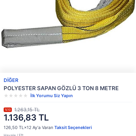
DİĞER
POLYESTER SAPAN GÖZLÜ 3 TON 8 METRE
İlk Yorumu Siz Yapın
1.263,15 TL
%10
1.136,83 TL
126,50 TL×12
Ay'a Varan
Taksit Seçenekleri
Havale / Eft