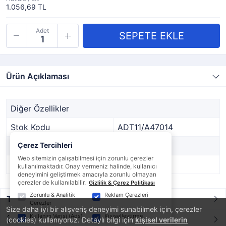
1.056,69 TL
Adet
Ürün Açıklaması
Diğer Özellikler
Stok Kodu
ADT11/A47014
Marka
Çerez Tercihleri
DİĞER
Web sitemizin çalışabilmesi için zorunlu çerezler
Stok Durumu
Var
kullanılmaktadır. Onay vermeniz halinde, kullanıcı
deneyimini geliştirmek amacıyla zorunlu olmayan
çerezler de kullanılabilir.
Gizlilik & Çerez Politikası
Zorunlu & Analitik
Reklam Çerezleri
Taksit / Ödeme Seçenekleri
Çerezler
Size daha iyi bir alışveriş deneyimi sunabilmek için, çerezler
Kullanıcı Verisi (Ads)
Kişiselleştirme
Ürün Yorumları
(cookies) kullanıyoruz. Detaylı bilgi için
kişisel verilerin