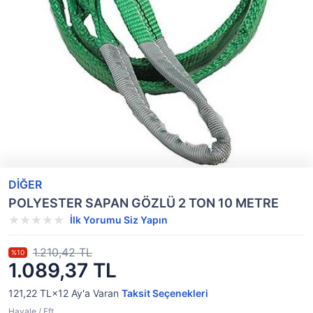
DİĞER
POLYESTER SAPAN GÖZLÜ 2 TON 10 METRE
İlk Yorumu Siz Yapın
1.210,42 TL
%10
1.089,37 TL
121,22 TL×12
Ay'a Varan
Taksit Seçenekleri
Havale / Eft