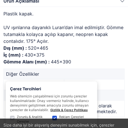
Ürün Açıklaması
Plastik kapak.
UV ışınlarına dayanıklı Luran’dan imal edilmiştir. Gömme
tutamakla kolayca açılıp kapanır, neopren kapak
contalıdır. 175° Açılır.
Dış (mm) :
520x465
İç (mm) :
430x375
Gömme Alanı (mm) :
445x390
Diğer Özellikler
Stok Kodu
2036306
Çerez Tercihleri
Marka
-
Web sitemizin çalışabilmesi için zorunlu çerezler
kullanılmaktadır. Onay vermeniz halinde, kullanıcı
Stok Durumu
Bu ürün geçici olarak
deneyimini geliştirmek amacıyla zorunlu olmayan
çerezler de kullanılabilir.
Gizlilik & Çerez Politikası
temin edilememektedir.
Zorunlu & Analitik
Reklam Çerezleri
Çerezler
Size daha iyi bir alışveriş deneyimi sunabilmek için, çerezler