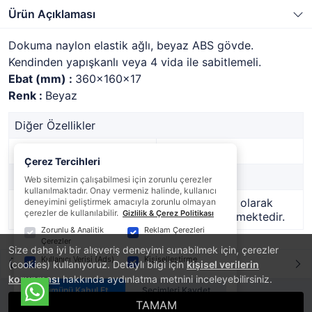
Ürün Açıklaması
Dokuma naylon elastik ağlı, beyaz ABS gövde.
Kendinden yapışkanlı veya 4 vida ile sabitlemeli.
Ebat (mm) :
360x160x17
Renk :
Beyaz
Diğer Özellikler
Stok Kodu
2036412
Çerez Tercihleri
Marka
-
Web sitemizin çalışabilmesi için zorunlu çerezler
kullanılmaktadır. Onay vermeniz halinde, kullanıcı
Stok Durumu
Bu ürün geçici olarak
deneyimini geliştirmek amacıyla zorunlu olmayan
çerezler de kullanılabilir.
Gizlilik & Çerez Politikası
temin edilememektedir.
Zorunlu & Analitik
Reklam Çerezleri
Çerezler
Size daha iyi bir alışveriş deneyimi sunabilmek için, çerezler
Kullanıcı Verisi (Ads)
Kişiselleştirme
Ürün Yorumları
(cookies) kullanıyoruz. Detaylı bilgi için
kişisel verilerin
korunması
hakkında aydınlatma metnini inceleyebilirsiniz.
Tümünü Kabul Et
Seçimleri Kaydet
TAMAM
®
PlatinMarket
E-Ticaret Sistemi
İle Hazırlanmıştır.