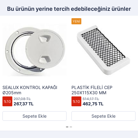
Bu ürünün yerine tercih edebileceğiniz ürünler
SEALUX KONTROL KAPAĞI
PLASTİK FİLELİ CEP
Ø205mm
250X115X30 MM
297,08 TL
514,17 TL
%10
%10
267,37 TL
462,75 TL
Sepete Ekle
Sepete Ekle