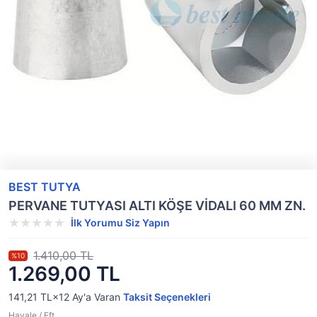
BEST TUTYA
PERVANE TUTYASI ALTI KÖŞE VİDALI 60 MM ZN.
İlk Yorumu Siz Yapın
1.410,00 TL
%10
1.269,00 TL
141,21 TL×12
Ay'a Varan
Taksit Seçenekleri
Havale / Eft