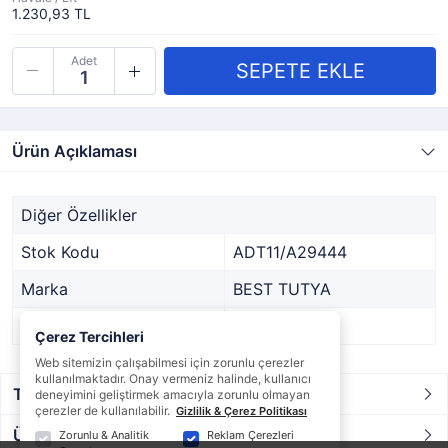
1.230,93 TL
Adet
Ürün Açıklaması
Diğer Özellikler
Stok Kodu
ADT11/A29444
Marka
BEST TUTYA
Stok Durumu
Var
Çerez Tercihleri
Web sitemizin çalışabilmesi için zorunlu çerezler
kullanılmaktadır. Onay vermeniz halinde, kullanıcı
Taksit / Ödeme Seçenekleri
deneyimini geliştirmek amacıyla zorunlu olmayan
çerezler de kullanılabilir.
Gizlilik & Çerez Politikası
Ürün Yorumları
Zorunlu & Analitik
Reklam Çerezleri