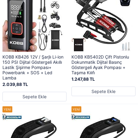
KOBB KB426 12V / Şarjlı Li-ion
KOBB KB5402D Çift Pistonlu
150 PSI Dijital Göstergeli Akıllı
Dokunmatik Dijital Basınç
Lastik Şişirme Pompası+
Göstergeli Ayak Pompası +
Powerbank + SOS + Led
Taşıma Kılıfı
Lamba
1.247,88 TL
2.039,88 TL
Sepete Ekle
Sepete Ekle