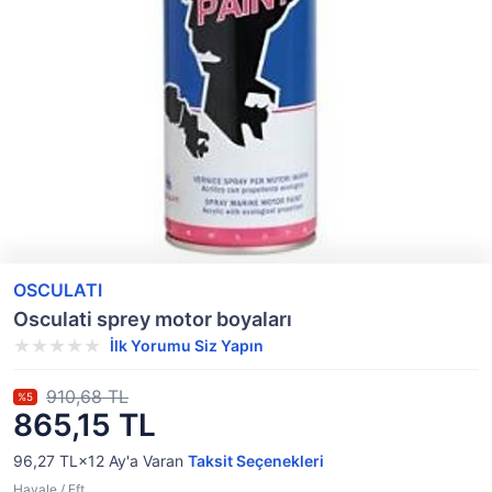
OSCULATI
Osculati sprey motor boyaları
İlk Yorumu Siz Yapın
910,68 TL
%5
865,15 TL
96,27 TL×12
Ay'a Varan
Taksit Seçenekleri
Havale / Eft