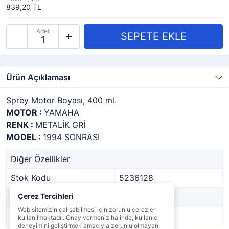
839,20 TL
Adet
Ürün Açıklaması
Sprey Motor Boyası, 400 ml.
MOTOR :
YAMAHA
RENK :
METALİK GRİ
MODEL :
1994 SONRASI
Diğer Özellikler
Stok Kodu
5236128
Marka
Çerez Tercihleri
OSCULATI
Web sitemizin çalışabilmesi için zorunlu çerezler
Stok Durumu
Var
kullanılmaktadır. Onay vermeniz halinde, kullanıcı
deneyimini geliştirmek amacıyla zorunlu olmayan