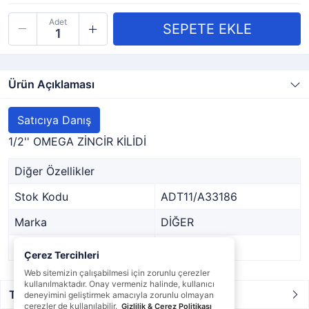
Adet
Ürün Açıklaması
Satıcıya Danış
1/2'' OMEGA ZİNCİR KİLİDİ
Diğer Özellikler
Stok Kodu
ADT11/A33186
Marka
DİĞER
Stok Durumu
Var
Çerez Tercihleri
Web sitemizin çalışabilmesi için zorunlu çerezler
kullanılmaktadır. Onay vermeniz halinde, kullanıcı
Taksit / Ödeme Seçenekleri
deneyimini geliştirmek amacıyla zorunlu olmayan
çerezler de kullanılabilir.
Gizlilik & Çerez Politikası