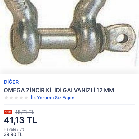
DİĞER
OMEGA ZİNCİR KİLİDİ GALVANİZLİ 12 MM
İlk Yorumu Siz Yapın
45,71 TL
%10
41,13 TL
Havale / Eft
39,90 TL