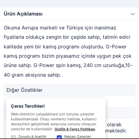
Ürün Açıklaması
Okuma Avrupa marketi ve Türkiye için inanılmaz
fiyatlarla oldukça zengin bir çeşide sahip, tatmin edici
kalitede yeni bir kamış programı oluşturdu. G-Power
kamış programı bizim piyasamız içinde uygun pek çok
ürüne sahip. G-Power spin kamış, 240 cm uzunluğa,15-
40 gram aksiyona sahip.
Diğer Özellikler
Stok Kodu
RH2351
Çerez Tercihleri
Marka
Okuma
Web sitemizin çalışabilmesi için zorunlu çerezler
kullanılmaktadır. Onay vermeniz halinde, kullanıcı
Stok Durumu
Bu ürün geçici olarak
deneyimini geliştirmek amacıyla zorunlu olmayan
çerezler de kullanılabilir.
Gizlilik & Çerez Politikası
temin edilememektedir.
Zorunlu & Analitik
Reklam Çerezleri