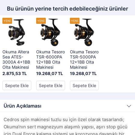
Bu ürünün yerine tercih edebileceğiniz ürünler
Okuma Altera
Okuma Tesoro
Okuma Tesoro
Sea ATES-
TSR-6000PA
TSR-5000PA
3000A 4+1BB
12+1BB Olta
12+1BB Olta
Olta Makinesi
Makinesi
Makinesi
2.875,53 TL
19.268,07 TL
19.268,07 TL
Sepete Ekle
Sepete Ekle
Sepete Ekle
Ürün Açıklaması
Cedros spin makinesi tuzlu su için özel olarak tasarlandı;
Okuma'nın sert magnezyum alaşımlı yapısı, aşırı stop gücü
için Dual Force kalama sistemi ve korozyona dayanıklı bir