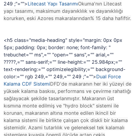
249 ;"="">
Litecast Yapı Tasarımı
Okuma'nın Litecast
yapı tasarımı, maksimum dayanıklılık ve dayanıklılığı
korurken, eski Azores makaralarından% 15 daha hafiftir.
<h5 class="media-heading" style="margin: 0px 0px
5px; padding: 0px; border: none; font-family: "
trebuchet="" ms",="" "open="" sans",="" arial,=""
?????,="" sans-serif;="" line-height:="" 25.984px;=""
text-rendering:="" optimizelegibility;="" background-
color:="" rgb 249,="" 249,="" 249 ;"="">
Dual Force
Kalama CDF Sistemi
DFD'de makaranın her iki yüzeyi de
yüksek kalama baskısı, performans ve çevirme rahatlığı
sağlayacak şekilde tasarlanmıştır. Makaranın üst
kısmına monte edilmiş ve "hydro block" sistemi ile
korunan, makaranın altına monte edilen ikincil bir
kalama sistemi ile birlikte çalışan çok diskli bir kalama
sistemidir. Azami tutarlılık ve geleneksel tek kalamalı
sistemlere kıyasla önemli ölçüde artan çekiş