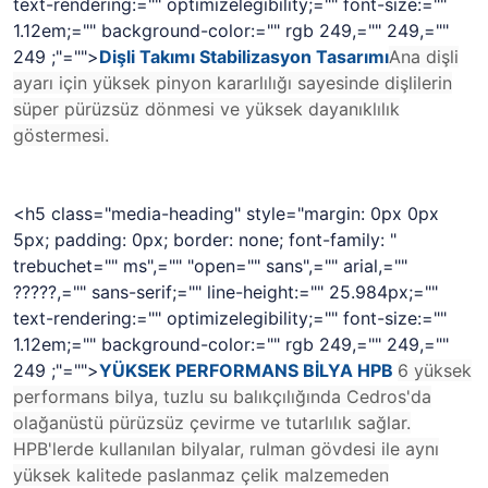
text-rendering:="" optimizelegibility;="" font-size:=""
1.12em;="" background-color:="" rgb 249,="" 249,=""
249 ;"="">
Dişli Takımı Stabilizasyon Tasarımı
Ana dişli
ayarı için yüksek pinyon kararlılığı sayesinde dişlilerin
süper pürüzsüz dönmesi ve yüksek dayanıklılık
göstermesi.
<h5 class="media-heading" style="margin: 0px 0px
5px; padding: 0px; border: none; font-family: "
trebuchet="" ms",="" "open="" sans",="" arial,=""
?????,="" sans-serif;="" line-height:="" 25.984px;=""
text-rendering:="" optimizelegibility;="" font-size:=""
1.12em;="" background-color:="" rgb 249,="" 249,=""
249 ;"="">
YÜKSEK PERFORMANS BİLYA HPB
6 yüksek
performans bilya, tuzlu su balıkçılığında Cedros'da
olağanüstü pürüzsüz çevirme ve tutarlılık sağlar.
HPB'lerde kullanılan bilyalar, rulman gövdesi ile aynı
yüksek kalitede paslanmaz çelik malzemeden