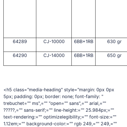
64289
CJ-10000
6BB+1RB
630 gr
64290
CJ-14000
6BB+1RB
650 gr
<h5 class="media-heading" style="margin: 0px 0px
5px; padding: 0px; border: none; font-family: "
trebuchet="" ms",="" "open="" sans",="" arial,=""
?????,="" sans-serif;="" line-height:="" 25.984px;=""
text-rendering:="" optimizelegibility;="" font-size:=""
1.12em;="" background-color:="" rgb 249,="" 249,=""