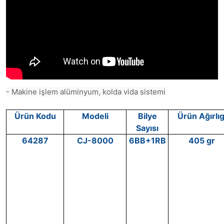
- Makine işlem alüminyum, kolda vida sistemi
Ürün Kodu
Modeli
Bilye
Ürün Ağırlıg
Sayısı
64287
CJ-8000
6BB+1RB
405 gr