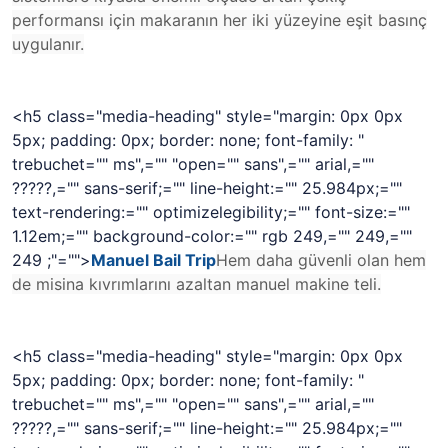
performansı için makaranın her iki yüzeyine eşit basınç
uygulanır.
<h5 class="media-heading" style="margin: 0px 0px
5px; padding: 0px; border: none; font-family: "
trebuchet="" ms",="" "open="" sans",="" arial,=""
?????,="" sans-serif;="" line-height:="" 25.984px;=""
text-rendering:="" optimizelegibility;="" font-size:=""
1.12em;="" background-color:="" rgb 249,="" 249,=""
249 ;"="">
Manuel Bail Trip
Hem daha güvenli olan hem
de misina kıvrımlarını azaltan manuel makine teli.
<h5 class="media-heading" style="margin: 0px 0px
5px; padding: 0px; border: none; font-family: "
trebuchet="" ms",="" "open="" sans",="" arial,=""
?????,="" sans-serif;="" line-height:="" 25.984px;=""