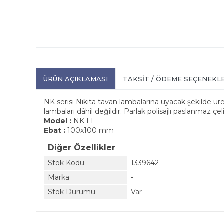
ÜRÜN AÇIKLAMASI
TAKSIT / ÖDEME SEÇENEKL
NK serisi Nikita tavan lambalarına uyacak şekilde üre
lambaları dâhil değildir. Parlak polisajlı paslanmaz çel
Model :
NK L1
Ebat :
100x100 mm
Diğer Özellikler
Stok Kodu
1339642
Marka
-
Stok Durumu
Var