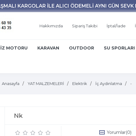
Hakkımızda
Sipariş Takibi
İptal/İade
İZ MOTORU
KARAVAN
OUTDOOR
SU SPORLARI
Anasayfa
YAT MALZEMELERİ
Elektrik
İç Aydınlatma
-
Nk
Yorumlar
(0)