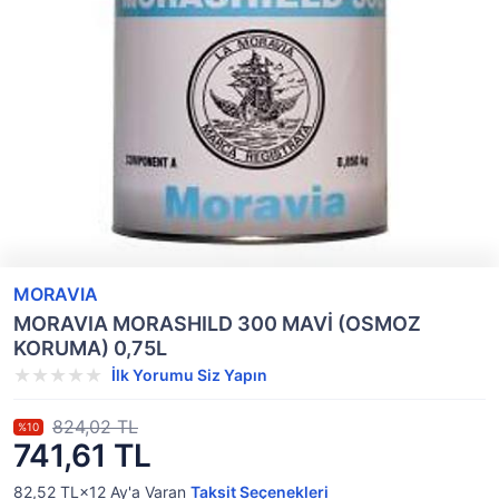
MORAVIA
MORAVIA MORASHILD 300 MAVİ (OSMOZ
KORUMA) 0,75L
İlk Yorumu Siz Yapın
824,02 TL
%10
741,61 TL
82,52 TL×12
Ay'a Varan
Taksit Seçenekleri