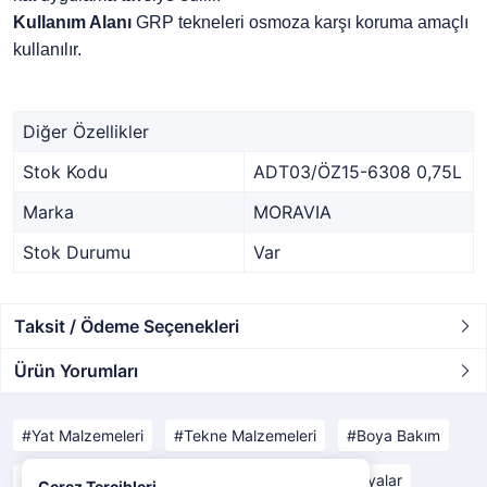
Kullanım Alanı
GRP tekneleri osmoza karşı koruma amaçlı
kullanılır.
Diğer Özellikler
Stok Kodu
ADT03/ÖZ15-6308 0,75L
Marka
MORAVIA
Stok Durumu
Var
Taksit / Ödeme Seçenekleri
Ürün Yorumları
Yat Malzemeleri
Tekne Malzemeleri
Boya Bakım
Boya Ekipmanları
Boyalar
Kaymaz Boyalar
Çerez Tercihleri