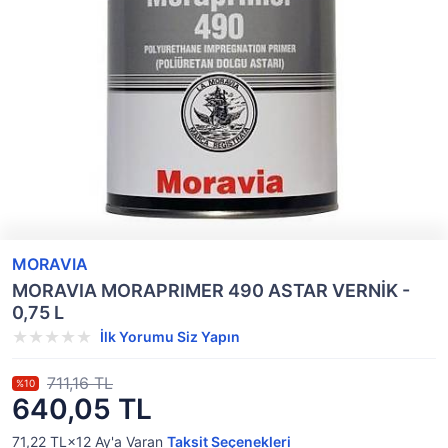
MORAVIA
MORAVIA MORAPRIMER 490 ASTAR VERNİK -
0,75 L
İlk Yorumu Siz Yapın
711,16 TL
%10
640,05 TL
71,22 TL×12
Ay'a Varan
Taksit Seçenekleri