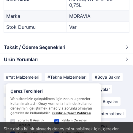
0,75L
Marka
MORAVIA
Stok Durumu
Var
Taksit / Ödeme Seçenekleri
Ürün Yorumları
Yat Malzemeleri
Tekne Malzemeleri
Boya Bakım
Boya Ekipmanları
Boyalar
Kaymaz Boyalar
Çerez Tercihleri
Web sitemizin çalışabilmesi için zorunlu çerezler
Zehirli Boyalar
Arakat Boyalar
Son Kat Boyaları
kullanılmaktadır. Onay vermeniz halinde, kullanıcı
deneyimini geliştirmek amacıyla zorunlu olmayan
çerezler de kullanılabilir.
Motor Boyaları
Tekne Bakım Ürünleri
Gizlilik & Çerez Politikası
İnternational
Zorunlu & Analitik
Reklam Çerezleri
Çerezler
Moravia
Starbrite
Awlgrip
Sea Hawk
Size daha iyi bir alışveriş deneyimi sunabilmek için, çerezler
Kullanıcı Verisi (Ads)
Kişiselleştirme