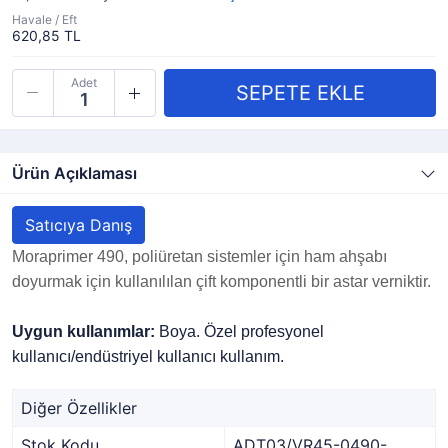
Havale / Eft
620,85 TL
Adet
Ürün Açıklaması
Satıcıya Danış
Moraprimer 490, poliüretan sistemler için ham ahşabı
doyurmak için kullanılılan çift komponentli bir astar verniktir.
Uygun kullanımlar:
Boya. Özel profesyonel
kullanıcı/endüstriyel kullanıcı kullanım.
Diğer Özellikler
Stok Kodu
ADT03/VR45-0490-