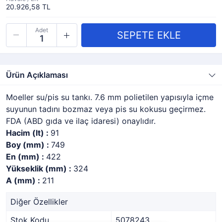
20.926,58 TL
Adet
Ürün Açıklaması
Moeller su/pis su tankı. 7.6 mm polietilen yapısıyla içme
suyunun tadını bozmaz veya pis su kokusu geçirmez.
FDA (ABD gıda ve ilaç idaresi) onaylıdır.
Hacim (lt) :
91
Boy (mm) :
749
En (mm) :
422
Yükseklik (mm) :
324
A (mm) :
211
Diğer Özellikler
Stok Kodu
5078243