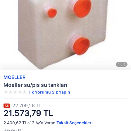
MOELLER
Moeller su/pis su tankları
İlk Yorumu Siz Yapın
22.709,26 TL
%5
21.573,79 TL
2.400,62 TL×12
Ay'a Varan
Taksit Seçenekleri
Havale / Eft