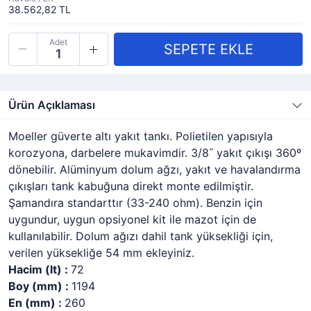
38.562,82 TL
Adet
Ürün Açıklaması
Moeller güverte altı yakıt tankı. Polietilen yapısıyla
korozyona, darbelere mukavimdir. 3/8˝ yakıt çıkışı 360º
dönebilir. Alüminyum dolum ağzı, yakıt ve havalandırma
çıkışları tank kabuğuna direkt monte edilmiştir.
Şamandıra standarttır (33-240 ohm). Benzin için
uygundur, uygun opsiyonel kit ile mazot için de
kullanılabilir. Dolum ağızı dahil tank yüksekliği için,
verilen yüksekliğe 54 mm ekleyiniz.
Hacim (lt) :
72
Boy (mm) :
1194
En (mm) :
260