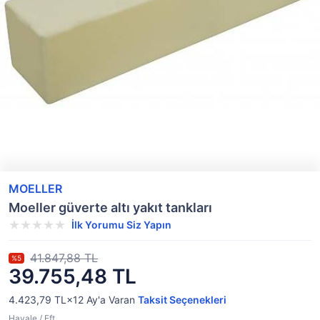
MOELLER
Moeller güverte altı yakıt tankları
İlk Yorumu Siz Yapın
41.847,88 TL
%5
39.755,48 TL
4.423,79 TL×12
Ay'a Varan
Taksit Seçenekleri
Havale / Eft