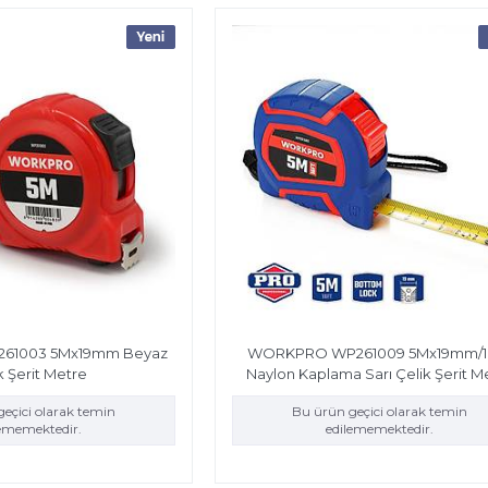
1003 5Mx19mm Beyaz
WORKPRO WP261009 5Mx19mm/16
k Şerit Metre
Naylon Kaplama Sarı Çelik Şerit M
eçici olarak temin
Bu ürün geçici olarak temin
lememektedir.
edilememektedir.