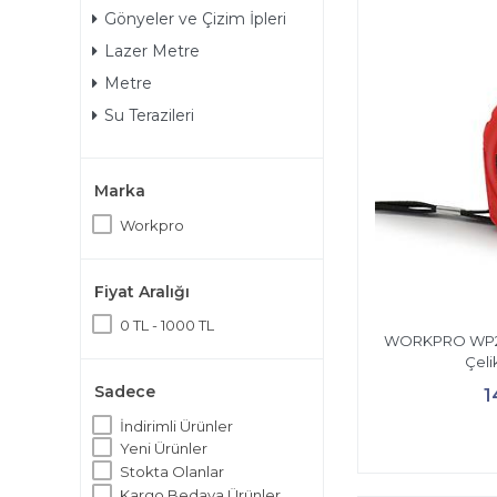
Gönyeler ve Çizim İpleri
Lazer Metre
Metre
Su Terazileri
Marka
Workpro
Fiyat Aralığı
0 TL - 1000 TL
WORKPRO WP26
Çeli
Sadece
1
İndirimli Ürünler
Yeni Ürünler
Stokta Olanlar
Kargo Bedava Ürünler