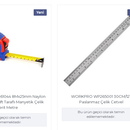
1044 8Mx25mm Naylon
WORKPRO WP265001 30CM/12’
ft Taraflı Manyetik Çelik
Paslanmaz Çelik Cetvel
erit Metre
Bu ürün geçici olarak temin
edilememektedir.
eçici olarak temin
lememektedir.