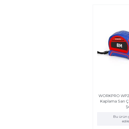
WORKPRO WP26
Kaplama Sarı Çi
Ş
Bu ürün g
edi