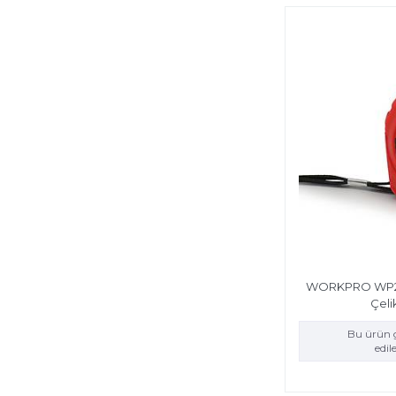
WORKPRO WP26
Çeli
Bu ürün g
edi