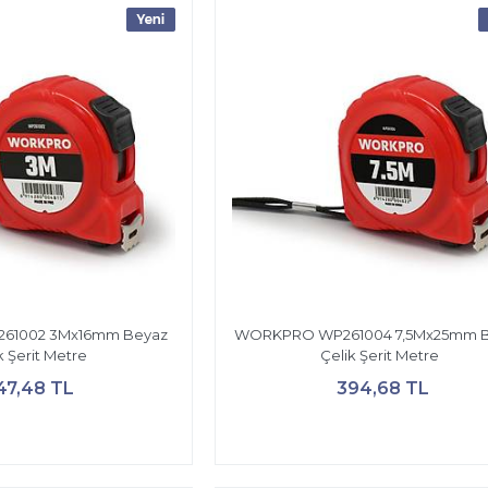
1002 3Mx16mm Beyaz
WORKPRO WP261004 7,5Mx25mm 
k Şerit Metre
Çelik Şerit Metre
47,48 TL
394,68 TL