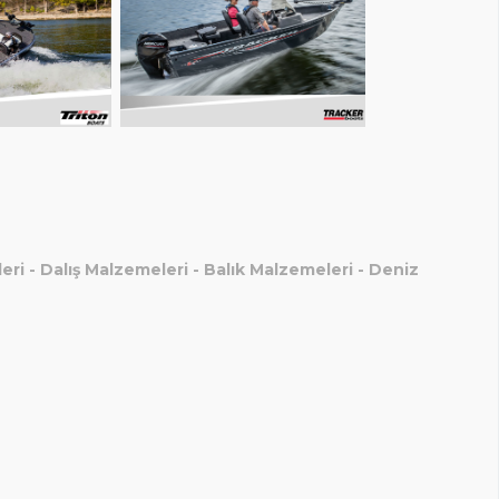
eri
-
Dalış Malzemeleri
-
Balık Malzemeleri
-
Deniz