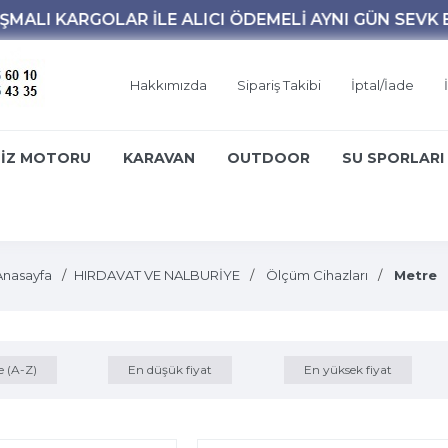
Hakkımızda
Sipariş Takibi
İptal/İade
İZ MOTORU
KARAVAN
OUTDOOR
SU SPORLARI
Anasayfa
HIRDAVAT VE NALBURİYE
Ölçüm Cihazları
Metre
e (A-Z)
En düşük fiyat
En yüksek fiyat