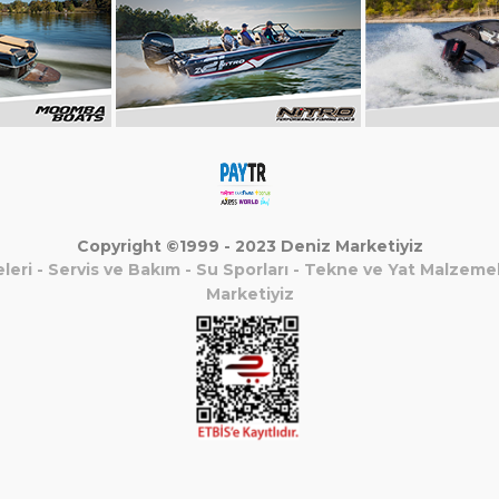
Copyright ©1999 - 2023 Deniz Marketiyiz
leri
-
Servis ve Bakım
-
Su Sporları
-
Tekne ve Yat Malzemel
Marketiyiz