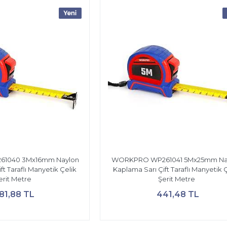
1040 3Mx16mm Naylon
WORKPRO WP261041 5Mx25mm Na
ft Taraflı Manyetik Çelik
Kaplama Sarı Çift Taraflı Manyetik 
erit Metre
Şerit Metre
81,88 TL
441,48 TL