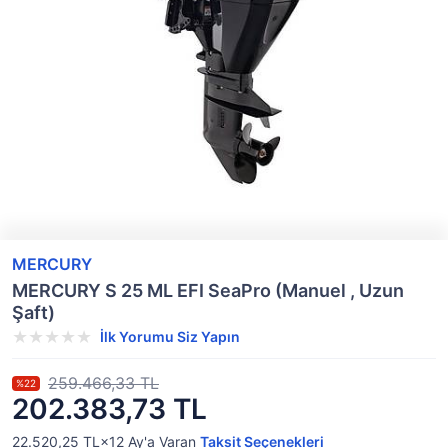
MERCURY
MERCURY S 25 ML EFI SeaPro (Manuel , Uzun
Şaft)
İlk Yorumu Siz Yapın
259.466,33 TL
%22
202.383,73 TL
22.520,25 TL×12
Ay'a Varan
Taksit Seçenekleri