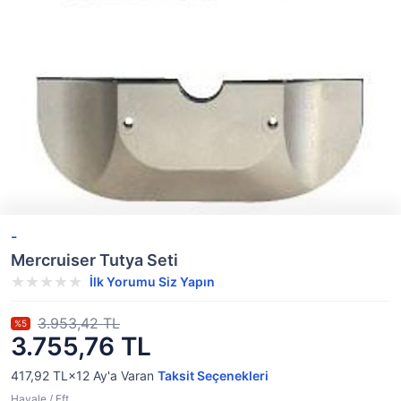
-
Mercruiser Tutya Seti
İlk Yorumu Siz Yapın
3.953,42 TL
%5
3.755,76 TL
417,92 TL×12
Ay'a Varan
Taksit Seçenekleri
Havale / Eft