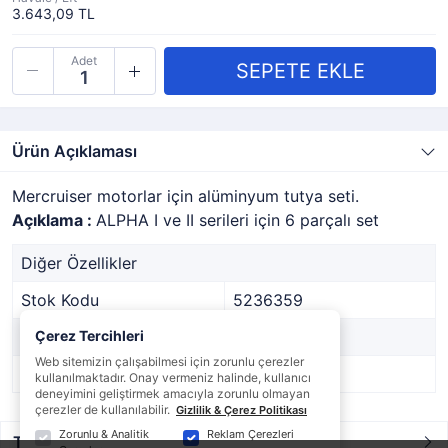
3.643,09 TL
Adet
Ürün Açıklaması
Mercruiser motorlar için alüminyum tutya seti.
Açıklama :
ALPHA I ve II serileri için 6 parçalı set
Diğer Özellikler
Stok Kodu
5236359
Marka
Çerez Tercihleri
-
Web sitemizin çalışabilmesi için zorunlu çerezler
Stok Durumu
Var
kullanılmaktadır. Onay vermeniz halinde, kullanıcı
deneyimini geliştirmek amacıyla zorunlu olmayan
çerezler de kullanılabilir.
Gizlilik & Çerez Politikası
Zorunlu & Analitik
Reklam Çerezleri
Taksit / Ödeme Seçenekleri