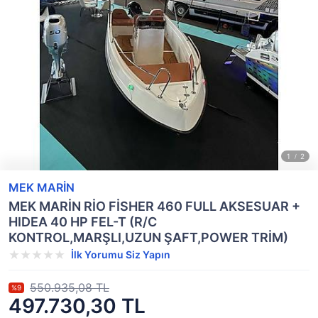
MEK MARİN
MEK MARİN RİO FİSHER 460 FULL AKSESUAR +
HIDEA 40 HP FEL-T (R/C
KONTROL,MARŞLI,UZUN ŞAFT,POWER TRİM)
İlk Yorumu Siz Yapın
550.935,08 TL
%9
497.730,30 TL