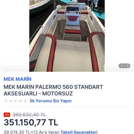
MEK MARİN
MEK MARİN PALERMO 560 STANDART
AKSESUARLI - MOTORSUZ
İlk Yorumu Siz Yapın
369.632,40 TL
%5
351.150,77 TL
39.074,30 TL×12
Ay'a Varan
Taksit Seçenekleri