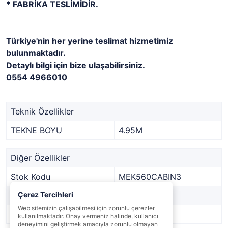
* FABRİKA TESLİMİDİR.
Türkiye'nin her yerine teslimat hizmetimiz
bulunmaktadır.
Detaylı bilgi için bize ulaşabilirsiniz.
0554 4966010
Teknik Özellikler
TEKNE BOYU
4.95M
Diğer Özellikler
Stok Kodu
MEK560CABIN3
Marka
Çerez Tercihleri
MEK MARİN
Web sitemizin çalışabilmesi için zorunlu çerezler
Stok Durumu
Var
kullanılmaktadır. Onay vermeniz halinde, kullanıcı
deneyimini geliştirmek amacıyla zorunlu olmayan