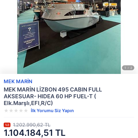
MEK MARİN
MEK MARİN LİZBON 495 CABIN FULL
AKSESUAR- HIDEA 60 HP FUEL-T (
Elk.Marşlı,EFI,R/C)
İlk Yorumu Siz Yapın
1.202.990,62 TL
%8
1.104.184,51 TL