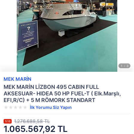
MEK MARİN
MEK MARİN LİZBON 495 CABIN FULL
AKSESUAR- HIDEA 50 HP FUEL-T ( Elk.Marşlı,
EFI,R/C) + 5 M RÖMORK STANDART
İlk Yorumu Siz Yapın
1.276.688,58 TL
%16
1.065.567,92 TL