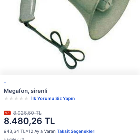
-
Megafon, sirenli
İlk Yorumu Siz Yapın
8.926,60 TL
%5
8.480,26 TL
943,64 TL×12
Ay'a Varan
Taksit Seçenekleri
Havale / Eft