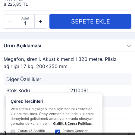
8.225,85 TL
Adet
Ürün Açıklaması
Megafon, sirenli. Akustik menzili 320 metre. Pilsiz
ağırlığı 1.7 kg, 200x350 mm.
Diğer Özellikler
Stok Kodu
2110091
Marka
Çerez Tercihleri
-
Web sitemizin çalışabilmesi için zorunlu çerezler
Stok Durumu
Var
kullanılmaktadır. Onay vermeniz halinde, kullanıcı
deneyimini geliştirmek amacıyla zorunlu olmayan
çerezler de kullanılabilir.
Gizlilik & Çerez Politikası
Zorunlu & Analitik
Reklam Çerezleri
Taksit / Ödeme Seçenekleri