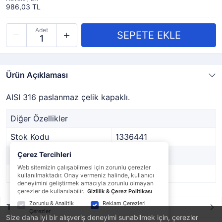
986,03 TL
Adet
Ürün Açıklaması
AISI 316 paslanmaz çelik kapaklı.
Diğer Özellikler
Stok Kodu
1336441
Marka
Çerez Tercihleri
-
Web sitemizin çalışabilmesi için zorunlu çerezler
Stok Durumu
Var
kullanılmaktadır. Onay vermeniz halinde, kullanıcı
deneyimini geliştirmek amacıyla zorunlu olmayan
çerezler de kullanılabilir.
Gizlilik & Çerez Politikası
Zorunlu & Analitik
Reklam Çerezleri
Taksit / Ödeme Seçenekleri
Çerezler
Size daha iyi bir alışveriş deneyimi sunabilmek için, çerezler