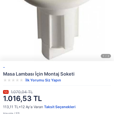
-
Masa Lambası İçin Montaj Soketi
İlk Yorumu Siz Yapın
1.070,04 TL
%5
1.016,53 TL
113,11 TL×12
Ay'a Varan
Taksit Seçenekleri
Havale / Eft