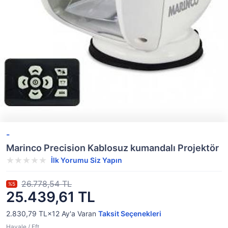
-
Marinco Precision Kablosuz kumandalı Projektör
İlk Yorumu Siz Yapın
26.778,54 TL
%5
25.439,61 TL
2.830,79 TL×12
Ay'a Varan
Taksit Seçenekleri
Havale / Eft