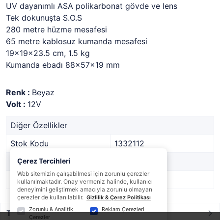
UV dayanımlı ASA polikarbonat gövde ve lens
Tek dokunuşta S.O.S
280 metre hüzme mesafesi
65 metre kablosuz kumanda mesafesi
19x19x23.5 cm, 1.5 kg
Kumanda ebadı 88x57x19 mm
Renk :
Beyaz
Volt :
12V
Diğer Özellikler
Stok Kodu
1332112
Marka
Çerez Tercihleri
-
Web sitemizin çalışabilmesi için zorunlu çerezler
Stok Durumu
Var
kullanılmaktadır. Onay vermeniz halinde, kullanıcı
deneyimini geliştirmek amacıyla zorunlu olmayan
çerezler de kullanılabilir.
Gizlilik & Çerez Politikası
Zorunlu & Analitik
Reklam Çerezleri
Taksit / Ödeme Seçenekleri
Çerezler