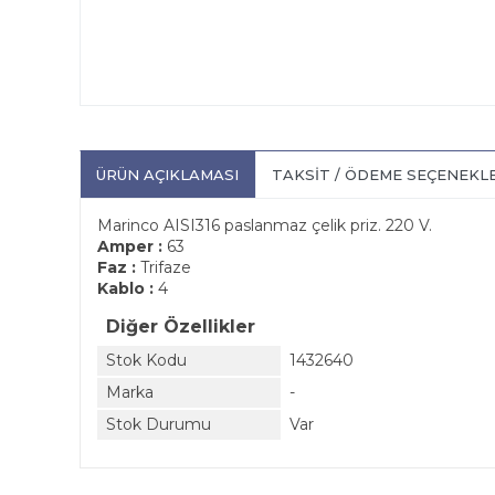
ÜRÜN AÇIKLAMASI
TAKSIT / ÖDEME SEÇENEKL
Marinco AISI316 paslanmaz çelik priz. 220 V.
Amper :
63
Faz :
Trifaze
Kablo :
4
Diğer Özellikler
Stok Kodu
1432640
Marka
-
Stok Durumu
Var