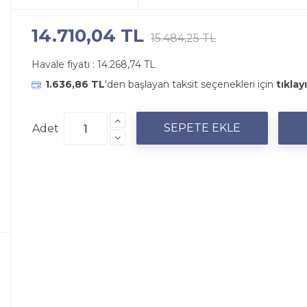
14.710,04 TL
15.484,25 TL
Havale fiyatı :
14.268,74 TL
1.636,86 TL
'den başlayan taksit seçenekleri için
tıklay
Adet