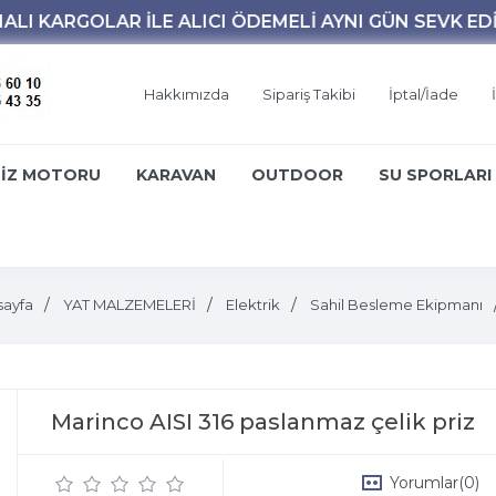
Hakkımızda
Sipariş Takibi
İptal/İade
İZ MOTORU
KARAVAN
OUTDOOR
SU SPORLARI
sayfa
YAT MALZEMELERİ
Elektrik
Sahil Besleme Ekipmanı
Marinco AISI 316 paslanmaz çelik priz
Yorumlar
(0)