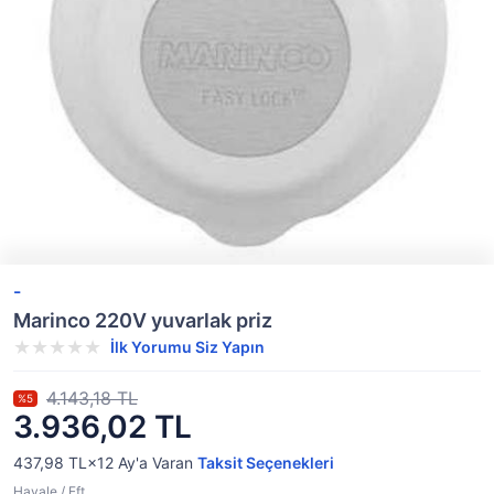
-
Marinco 220V yuvarlak priz
İlk Yorumu Siz Yapın
4.143,18 TL
%5
3.936,02 TL
437,98 TL×12
Ay'a Varan
Taksit Seçenekleri
Havale / Eft