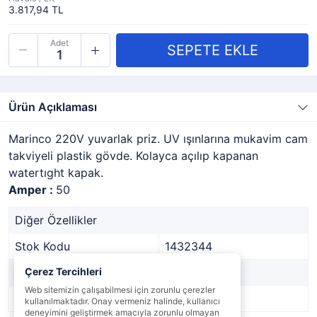
3.817,94 TL
Adet
Ürün Açıklaması
Marinco 220V yuvarlak priz. UV ışınlarına mukavim cam
takviyeli plastik gövde. Kolayca açılıp kapanan
watertıght kapak.
Amper :
50
Diğer Özellikler
Stok Kodu
1432344
Marka
Çerez Tercihleri
-
Web sitemizin çalışabilmesi için zorunlu çerezler
Stok Durumu
Var
kullanılmaktadır. Onay vermeniz halinde, kullanıcı
deneyimini geliştirmek amacıyla zorunlu olmayan